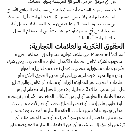
من أي موقع آخر من المواقع المرتبطة ببوابة مساند.
لا يتحمل مزود الخدمة أية مسؤولية عن محتويات المواقع الأخرى
المرتبطة بالبوابة. ولا ينبغي تفسير مثل هذه الروابط بأنها معتمدة
من جانب مزود الخدمة. وعليه، فإن مزود الخدمة لا يتحمل أية
مسؤولية عن أي خسارة أو ضرر قد ينشأ من استخدام العميل
لتلك الروابط أو البوابة.
الحقوق الفكرية والعلامات التجارية:
‘مساند’ Musaned هي علامة تجارية مسجلة في المملكة العربية
السعودية لشركة تكامل لخدمات الأعمال القابضة المحدودة وهي شركة
حكومية ذات مسؤولية محدودة تعمل تحت مظلة وزارة الموارد
البشرية والتنمية الاجتماعية. ويراعى أن جميع الحقوق الفكرية أو
العلامات التجارية غير المملوكة للوزارة أو مساند أو تكامل والتي تظهر
على البوابة هي ملك لأصحابها. ولا يجوز للعميل استخدام أي من
هذه العلامات التجارية، أو أي من أشكالها المختلفة ، لأغراض ترويجية
، أو تنطوي على إدعاء أو تعطي انطباع بقصد أو بغير قصد من حيث
المظهر بوجود علاقة مع صاحب العلامة التجارية المعنية ولا تتضمن
البوابة على ما يفسر أنه يمنح سواءً صراحةً أو ضمناً أو غير ذلك أي
ترخيص أو حق في استخدام أي من العلامات التجارية المعروضة على