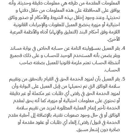
المعلومات المقدمة من طرفه هي معلومات دقيقة وحديثة. وأنه
يوافق على المحافظة على هذه المعلومات من خلال دقتها و
تحديثها. وعند وجود إخلال بهذه الشروط والأحكام أو صدور وثائق
احتيالية أو مزورة يخضع العميل للعقوبات والإجراءات القانونية
اللازمة وفق أحكام البند (التعليق والإنهاء) أدناه والأنظمة المرعية
الأخرى.
يقر العميل بمسؤوليته التامة عن حسابه الخاص في بوابة مساند
ويقر يضمن بأنه المستخدم الوحيد للحساب و على ذلك فجميع
أنشطة الحساب تعتبر ملزمة قانونيا للعميل بصفته صاحب
الحساب.
يقر العميل بأن لمزود الخدمة الحق في القيام بالتحقق من وتقييم
سلامة الوثائق التي تم تحميلها من قِبل العميل على البوابة وأن
لمزود الخدمة الحق في رفض أي طلبات غير مكتملة أو غير دقيقة
أو تحتوي على معلومات احتيالية أو مزورة، كما أنه يحق لمقدم
الخدمة تأخير إتمام العملية المطلوبة لمزيد من تقييم سلامة
الوثائق أو في حال وجود صعوبات تقنية، بالإضافة إلى أحقية مقدم
الخدمة في قبول/ رفض/ إلغاء أي طلبات أو عقود مقدمة أو
صادرة دون إشعار مسبق.