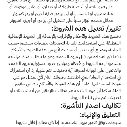
القيام عن علم بنقل أي بيانات، وإرسال أو تحميل أي مواد تحتوي
على فيروسات، أو أحصنة طروادة، أو ديدان، أو قنابل موقوتة، أو
متلصصين، أو تجسس، أو أي برامج ضارة أخرى أو رمز كمبيوتر
مماثل مصمم ليؤثر سلباً على تشغيل أي برامج أو أجهزة كمبيوتر.
تغيير/ تعديل هذه الشروط:
تخضع هذه الشروط والأحكام والإقرارت بالإضافة إلى الشروط الإضافية
المنطبقة على استخدامك للبوابة لتحديثات وتغييرات مستمرة حسب
الحاجة، ويصبح أي تعديل أو تحديث لأي من هذه الشروط والأحكام
نافذاً فور اعتماده من قِبل مزود الخدمة؛ وهو ما يتطلب منك مراجعة
مستمرة لهذه الشروط والأحكام ومبادئ حدود مسؤولية مزود الخدمة
والقائمين على البوابة لمعرفة أية تحديثات تتم عليها؛ إذ أن استمرارك
في استخدام البوابة يعني اطلاعك وقبولك التام لأي تعديل تم على
شروط استخدامها. علماً بأن هذه الشروط والأحكام تتضمن حقوق
الملكية، كما أن مزود الخدمة غير مطالب بالإعلان عن أية تحديثات أو
تعديلات تتم على تلك الشروط.
تكاليف اصدار التأشيرة:
التعليق والإنهاء:
سيحدد ، وفق تقدير مزود الخدمة، ما إذا كان هناك إخلال بشروط