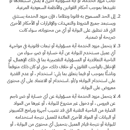
جانب مزود الخدمة، أو أية مسؤولية أخرى لا يمكن استبعادها أو
تقييدها بموجب أحكام القوانين والأنظمة السعودية المرعية.
إلى الحد المسموح به قانونا ونظاما ، فإن مزود الخدمة يستثني
ويستبعد جميع الشروط والتعهدات والإقرارات أو الأحكام الأخرى
التي قد تنطبق على البوابة أو أي من محتوياته، سواء كانت
صريحة أو ضمنية.
لا يتحمل مزود الخدمة أية مسؤولية أو تبعات قانونية في مواجهة
أي عميل مستخدم للبوابة عن أية خسارة أو ضرر، سواء من
الناحية التعاقدية أو المسؤولية التقصيرية بما في ذلك الإهمال، أو
الإخلال بالواجب القانوني، أو خلاف ذلك، حتى لو كان ذلك متوقعاً
وناشئًا بموجب أو فيما يتعلق بما يلي: استخدام ، أو عدم القدرة
على استخدام البوابة؛ و/أو .استخدام أو الاعتماد على أي محتوى
معروض على البوابة.
لا يتحمل مزود الخدمة أية مسؤولية عن أي خسارة أو ضرر ناجم
عن فيروس ، أو دخول غير مشروع للبوابة ، أو غيرها من المواد
الضارة من الناحية التقنية التي قد تصيب أجهزة وبرامج الكمبيوتر
أو البيانات أو المواد الأخرى العائدة للعميل نتيجة استخدامه
للبوابة أو نتيجة قيام العميل بتحميل أي محتوى من البوابة ، أو