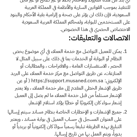
أي بند من هذه الشروط والأحكام باطلاً أو غير صالح أو غير قابل
للتنفيذ بموجب القوانين السارية والأنظمة في المملكة العربية
السعودية، فإن ذلك لن يؤثر على صحة و إلزامية بقية الأحكام والبنود
على المستخدمين للبوابة، ولمحاكم المملكة العربية السعودية
الاختصاص الحصري في هذا الخصوص.
الاتصالات والتعليقات:
يمكن للعميل التواصل مع خدمة العملاء في أي موضوع يخص
النظام أو البوابة أو الخدمات بما في ذلك على سبيل المثال لا
الحصر ، الاستفسارات العامة ، والاقتراحات ، والمطالبات أو
المنازعات، عن طريق التواصل مع مركز خدمة العملاء على البريد
الإلكتروني: https://support.musaned.com.sa ( أو عن
طريق الإشعار الخطي المقدم إلى مقر خدمة العملاء ، ولا يعتبر
الإشعار مستلماً من قبل خدمة العملاء ما لم يصل إلى العميل
إشعار سواء كان إلكترونيًا أو خطيًا يؤكد استلام الإشعار.
جميع الإشعارات و الإخطارات الخاصة بنظام مساند سيتم إرسالها
على العنوان المسجل في حساب العميل في بوابة مساند ، ويعتبر
التبليغ بهذه الطريقة تبليغاً رسمياً سواءً كان إلكترونياً أو بريدياً أو
يدوياً، ويتم العمل بها من تاريخ إرسالها.